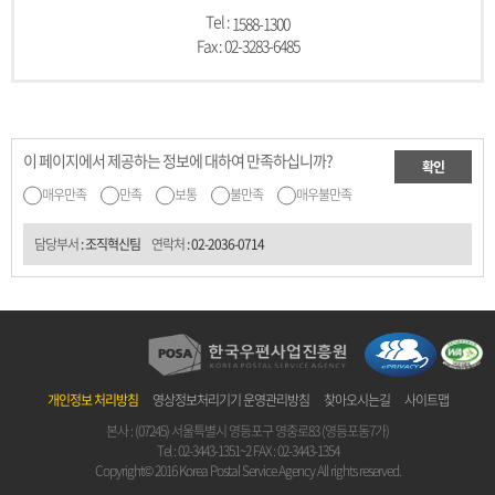
Tel :
1588-1300
Fax : 02-3283-6485
이 페이지에서 제공하는 정보에 대하여 만족하십니까?
확인
매우만족
만족
보통
불만족
매우불만족
담당부서
: 조직혁신팀
연락처
:
02-2036-0714
개인정보 처리방침
영상정보처리기기 운영관리방침
찾아오시는길
사이트맵
본사 : (07245) 서울특별시 영등포구 영중로83 (영등포동7가)
Tel :
02-3443-1351~2
FAX : 02-3443-1354
Copyright© 2016 Korea Postal Service Agency All rights reserved.