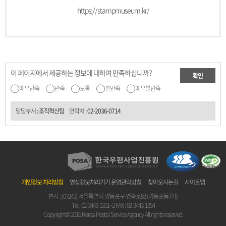
https://stampmuseum.kr/
이 페이지에서 제공하는 정보에 대하여 만족하십니까?
확인
매우만족
만족
보통
불만족
매우불만족
담당부서
: 조직혁신팀
연락처
:
02-2036-0714
개인정보 처리방침
영상정보처리기기 운영관리방침
찾아오시는길
사이트맵
본사 : (07245) 서울특별시 영등포구 영중로83 (영등포동7가)
Tel :
02-3443-1351~2
FAX : 02-3443-1354
Copyright© 2016 Korea Postal Service Agency All rights reserved.