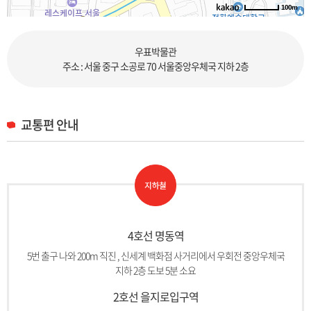
100m
로드뷰
길찾기
지도 크게 보기
우표박물관
주소 : 서울 중구 소공로 70 서울중앙우체국 지하 2층
교통편 안내
4호선 명동역
5번 출구 나와 200m 직진 , 신세계 백화점 사거리에서 우회전 중앙우체국
지하 2층 도보 5분 소요
2호선 을지로입구역