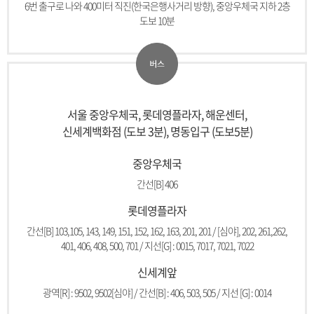
6번 출구로 나와 400미터 직진(한국은행사거리 방향), 중앙우체국 지하 2층
도보 10분
서울 중앙우체국, 롯데영플라자, 해운센터,
신세계백화점 (도보 3분), 명동입구 (도보5분)
중앙우체국
간선[B] 406
롯데영플라자
간선[B] 103,105, 143, 149, 151, 152, 162, 163, 201, 201 / [심야], 202, 261,262,
401, 406, 408, 500, 701 / 지선[G] : 0015, 7017, 7021, 7022
신세계앞
광역[R] : 9502, 9502[심야] / 간선[B] : 406, 503, 505 / 지선 [G] : 0014