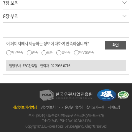
7장 보칙
8장 부칙
이 페이지에서 제공하는 정보에 대하여 만족하십니까?
확인
매우만족
만족
보통
불만족
매우불만족
담당부서
: ESG전략팀
연락처
:
02-2036-0716
개인정보 처리방침
영상정보처리기기 운영관리방침
찾아오시는길
사이트맵
본사 : (07245) 서울특별시 영등포구 영중로83 (영등포동7가)
Tel :
02-3443-1351~2
FAX : 02-3443-1354
Copyright© 2016 Korea Postal Service Agency All rights reserved.