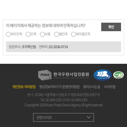
이 페이지에서 제공하는 정보에 대하여 만족하십니까?
확인
매우만족
만족
보통
불만족
매우불만족
담당부서
: 조직혁신팀
연락처
:
02-2036-0714
개인정보 처리방침
영상정보처리기기 운영관리방침
찾아오시는길
사이트맵
본사 : (07245) 서울특별시 영등포구 영중로83 (영등포동7가)
Tel :
02-3443-1351~2
FAX : 02-3443-1354
Copyright© 2016 Korea Postal Service Agency All rights reserved.
관련사이트