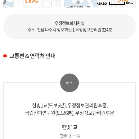
100m
로드뷰
길찾기
지도 크게 보기
우정정보화지원실
주소
전남 나주시 정보화길 1
주소 : 전남 나주시 정보화길 1 우정정보관리원 324호
전화
061-338-2701
주변 정류장
교통편 & 연락처 안내
우정사업정보센터/우정정보관리원
우정정보관리원후문
국립전파연구원
한빛1교
한빛1교
우정정보관리원후문
주변 버스
161
997
한빛1교(도보5분), 우정정보관리원후문,
셔틀1
셔틀2
국립전파연구원(도보6분), 우정정보관리원후문
7000
7001
7002
701
302
좌석02
한빛1교
급행 : 좌석02