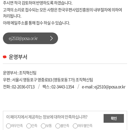
주시면 적극 검토하여 반영하도록 하겠습니다.
고객의 소리로 접수되는 모든 사항은 한국우편사업진흥원의 내부절차에 의하여
처리됩니다.
아래 메일주소를 통해 접수 하실 수 있습니다.
ej2510@posa.or.kr
운영부서
운영부서 : 조직혁신팀
우편 : 서울시 영등포구 영중로83 (영등포동 7가) 조직혁신팀
전화 :
02-2036-0713
팩스 : 02-3443-1354
e-mail : ej2510@posa.or.kr
이 페이지에서 제공하는 정보에 대하여 만족하십니까?
확인
매우만족
만족
보통
불만족
매우불만족