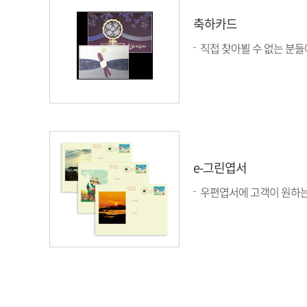
축하카드
직접 찾아뵐 수 없는 분들
e-그린엽서
우편엽서에 고객이 원하는