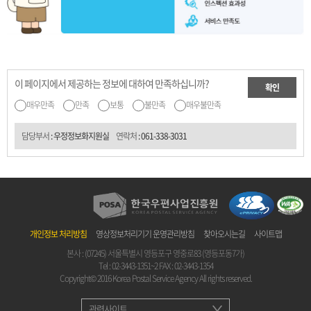
이 페이지에서 제공하는 정보에 대하여 만족하십니까?
확인
매우만족
만족
보통
불만족
매우불만족
담당부서
: 우정정보화지원실
연락처
:
061-338-3031
개인정보 처리방침
영상정보처리기기 운영관리방침
찾아오시는길
사이트맵
본사 : (07245) 서울특별시 영등포구 영중로83 (영등포동7가)
Tel :
02-3443-1351~2
FAX : 02-3443-1354
Copyright© 2016 Korea Postal Service Agency All rights reserved.
관련사이트