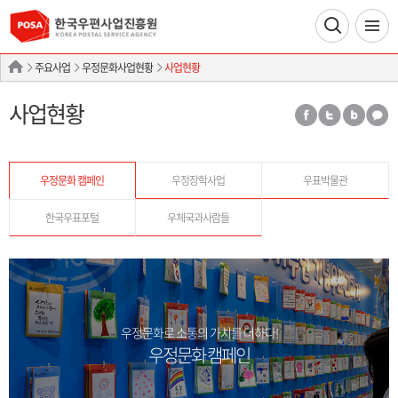
주요사업
우정문화사업현황
사업현황
사업현황
우정문화 캠페인
우정장학사업
우표박물관
한국우표포털
우체국과사람들
우정문화로 소통의 가치를 더하다!
우정문화 캠페인