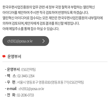
한국우편사업진흥원의 업무 관련 새 정부 국정 철학과 부합하는 열린혁신
아이디어를 제안하여 주시면 적극 검토하여 반영하도록 하겠습니다.
열린혁신 아이디어로 접수되는 모든 제안은 한국우편사업진흥원의 내부절차에
의하여 검토되며,제안자에게 검토결과를 회신할 예정입니다.
아래 메일주소를 통해 접수 하실 수 있습니다.
ch1911@posa.or.kr
운영부서
운영부서
: ESG전략팀
팩 스
: 02-3443-1354
우 편
: 서울시 영등포구 영중로83 (영등포동 7가) ESG전략팀
e-mail
: ch1911@posa.or.kr
전 화
:
02-2036-0733