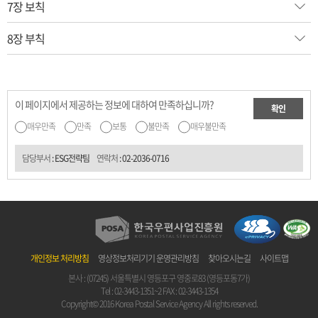
7장 보칙
8장 부칙
이 페이지에서 제공하는 정보에 대하여 만족하십니까?
확인
매우만족
만족
보통
불만족
매우불만족
담당부서
: ESG전략팀
연락처
:
02-2036-0716
개인정보 처리방침
영상정보처리기기 운영관리방침
찾아오시는길
사이트맵
본사 : (07245) 서울특별시 영등포구 영중로83 (영등포동7가)
Tel :
02-3443-1351~2
FAX : 02-3443-1354
Copyright© 2016 Korea Postal Service Agency All rights reserved.