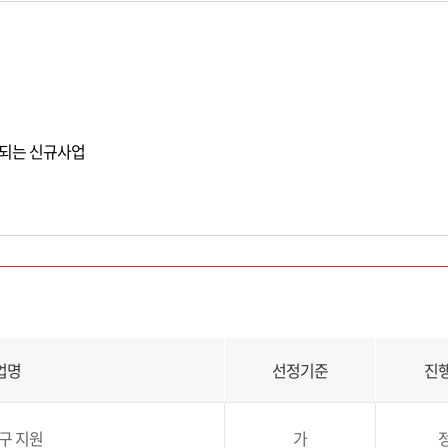
투입되는 신규사업
업명
선정기준
진
구 지원
가