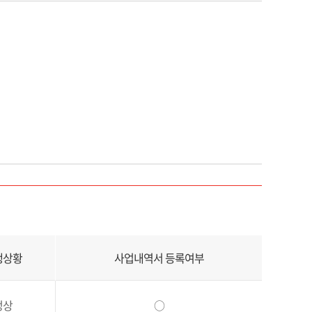
행상황
사업내역서 등록여부
정상
○