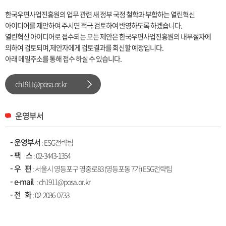
한국우편사업진흥원의 업무 관련 새 정부 국정 철학과 부합하는 열린혁신
아이디어를 제안하여 주시면 적극 검토하여 반영하도록 하겠습니다.
열린혁신 아이디어로 접수되는 모든 제안은 한국우편사업진흥원의 내부절차에
의하여 검토되며,제안자에게 검토결과를 회신할 예정입니다.
아래 메일주소를 통해 접수 하실 수 있습니다.
ch1911@posa.or.kr
운영부서
운영부서
: ESG전략팀
팩 스
: 02-3443-1354
우 편
: 서울시 영등포구 영중로83 (영등포동 7가) ESG전략팀
e-mail
: ch1911@posa.or.kr
전 화
:
02-2036-0733